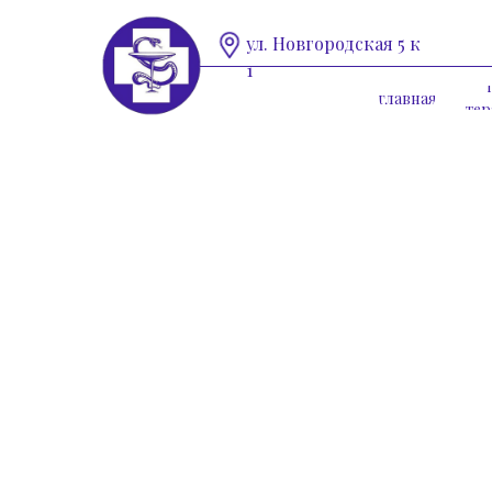
ул. Новгородская 5 к
1
главная
те