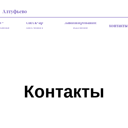
Алтуфьево
iv-
check-ap
ламинирование
контакты
рапия
анализы
ресниц
Контакты